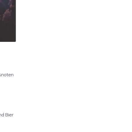
nsnoten
nd Bier