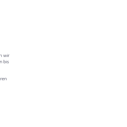
n wir
n bis
hren