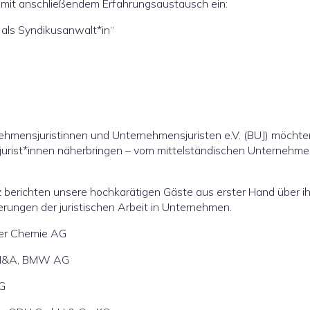
n mit anschließendem Erfahrungsaustausch ein:
d als Syndikusanwalt*in“
hmensjuristinnen und Unternehmensjuristen e.V. (BUJ) möchte
jurist*innen näherbringen – vom mittelständischen Unternehme
 berichten unsere hochkarätigen Gäste aus erster Hand über i
erungen der juristischen Arbeit in Unternehmen.
ker Chemie AG
e M&A, BMW AG
AG