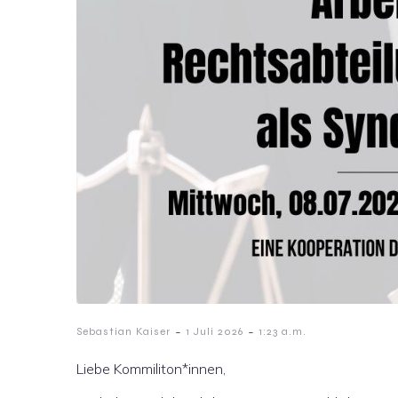
-
-
Sebastian Kaiser
1 Juli 2026
1:23 a.m.
Liebe Kommiliton*innen,