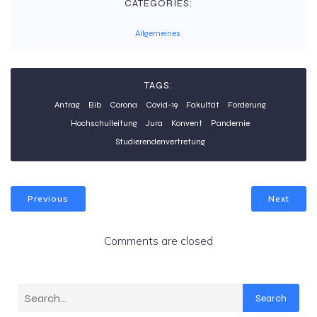
CATEGORIES:
Allgemeines
TAGS:
Antrag
Bib
Corona
Covid-19
Fakultät
Forderung
Hochschulleitung
Jura
Konvent
Pandemie
Studierendenvertretung
Previous
Next
Comments are closed
Search