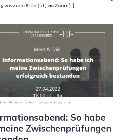
5.2022 um 18 Uhr (c.t.) via Zoom[…]
-
-
rie Maier
17 April 2022
11:24 a.m.
ormationsabend: So habe
 meine Zwischenprüfungen
tanden