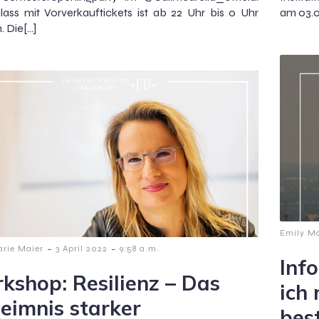
inlass mit Vorverkauftickets ist ab 22 Uhr bis 0 Uhr
am 03.0
. Die[…]
Emily Ma
-
-
arie Maier
3 April 2022
9:58 a.m.
Inf
kshop: Resilienz – Das
ich
eimnis starker
bes