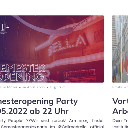
-
-
arie Maier
26 April 2022
11:51 a.m.
Emily Ma
esteropening Party
Vor
05.2022 ab 22 Uhr
Arb
rty People! ??Wir sind zurück! Am 12.05. findet
Dein Tr
 Semesteropeningparty im @Callmedrella_official
Institu