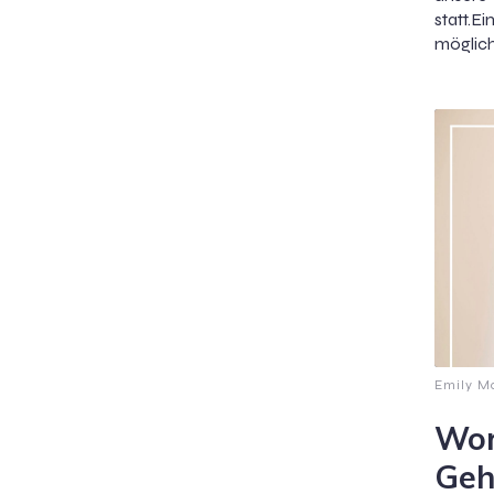
statt.E
möglich
Emily M
Wor
Geh