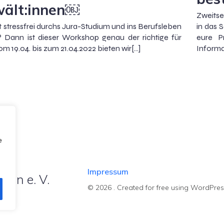
ält:innen￼
Zweitse
st stressfrei durchs Jura-Studium und ins Berufsleben
in das 
? Dann ist dieser Workshop genau der richtige für
eure P
om 19.04. bis zum 21.04.2022 bieten wir[…]
Informa
e
Impressum
hen e. V.
© 2026 . Created for free using WordPre